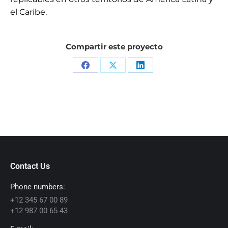
el Caribe.
Compartir este proyecto
Share
Share
Share
on
on
on
Facebook
X
LinkedIn
Contact Us
Phone numbers:
+12 345 67 00 89
+12 987 00 65 43