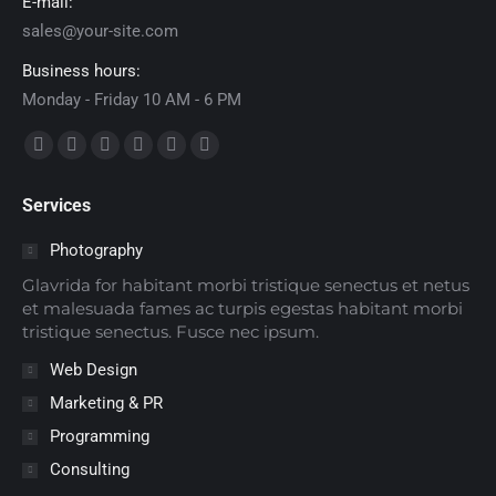
E-mail:
sales@your-site.com
Business hours:
Monday - Friday 10 AM - 6 PM
Encuéntranos en:
Facebook
X
Dribbble
YouTube
Delicious
Flickr
page
page
page
page
page
page
Services
opens
opens
opens
opens
opens
opens
in
in
in
in
in
in
Photography
new
new
new
new
new
new
Glavrida for habitant morbi tristique senectus et netus
window
window
window
window
window
window
et malesuada fames ac turpis egestas habitant morbi
tristique senectus. Fusce nec ipsum.
Web Design
Marketing & PR
Programming
Consulting