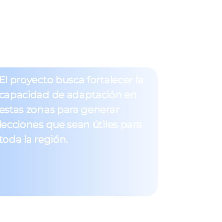
mos?
El proyecto busca fortalecer la
capacidad de adaptación en
estas zonas para generar
lecciones que sean útiles para
toda la región.
 tres razones: