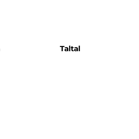
a
Taltal