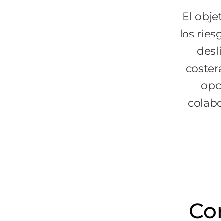
El obje
los rie
desl
coster
opc
colabo
Co