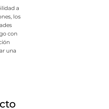
ilidad a
nes, los
dades
sgo con
ción
lar una
cto