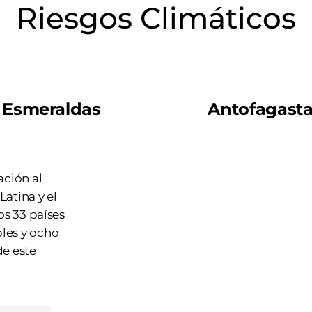
Riesgos Climáticos
Esmeraldas
Antofagast
ación al
atina y el
os 33 países
les y ocho
de este