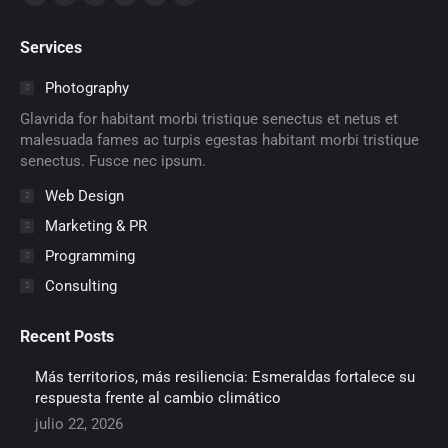
Facebook
X
Dribbble
YouTube
Delicious
Flickr
page
page
page
page
page
page
Services
opens
opens
opens
opens
opens
opens
in
in
in
in
in
in
Photography
new
new
new
new
new
new
Glavrida for habitant morbi tristique senectus et netus et
window
window
window
window
window
window
malesuada fames ac turpis egestas habitant morbi tristique
senectus. Fusce nec ipsum.
Web Design
Marketing & PR
Programming
Consulting
Recent Posts
Más territorios, más resiliencia: Esmeraldas fortalece su
respuesta frente al cambio climático
julio 22, 2026