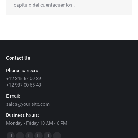
capítulo del cuentacuentos…
Contact Us
Phone numbers:
+12 345 67 00 89
+12 987 00 65 43
E-mail:
sales@your-site.com
Business hours:
Monday - Friday 10 AM - 6 PM
Encuéntranos en: