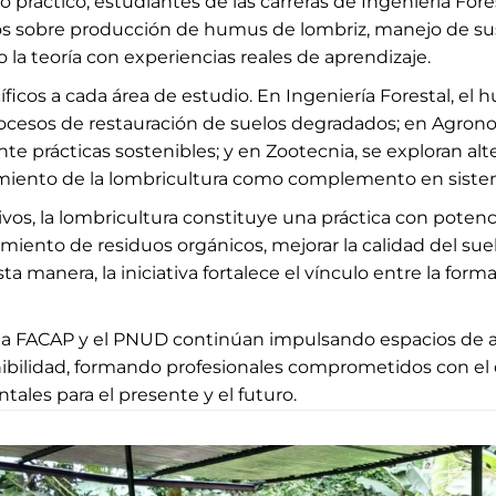
o práctico, estudiantes de las carreras de Ingeniería For
s sobre producción de humus de lombriz, manejo de sus
 la teoría con experiencias reales de aprendizaje.
ficos a cada área de estudio. En Ingeniería Forestal, el h
ocesos de restauración de suelos degradados; en Agronom
te prácticas sostenibles; y en Zootecnia, se exploran alt
amiento de la lombricultura como complemento en siste
vos, la lombricultura constituye una práctica con potenci
hamiento de residuos orgánicos, mejorar la calidad del su
sta manera, la iniciativa fortalece el vínculo entre la fo
, la FACAP y el PNUD continúan impulsando espacios de
ibilidad, formando profesionales comprometidos con el de
ales para el presente y el futuro.