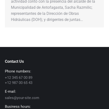
actividad contó con la presencia del alcalde de la
Municipalidad de Antofagasta, Sacha Razmilic;
representantes de la Dirección de Obras
Hidráulicas (DOH); y dirigentes de juntas…
Contact Us
Phone numbers:
+12 345 67 00 89
+12 987 00 65 43
E-mail:
sales@your-site.com
Business hours: