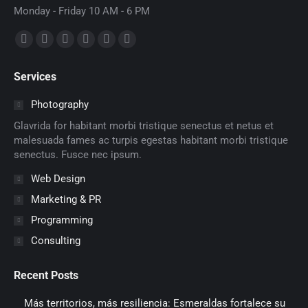
Monday - Friday 10 AM - 6 PM
Encuéntranos en:
Facebook
X
Dribbble
YouTube
Delicious
Flickr
page
page
page
page
page
page
Services
opens
opens
opens
opens
opens
opens
in
in
in
in
in
in
Photography
new
new
new
new
new
new
Glavrida for habitant morbi tristique senectus et netus et
window
window
window
window
window
window
malesuada fames ac turpis egestas habitant morbi tristique
senectus. Fusce nec ipsum.
Web Design
Marketing & PR
Programming
Consulting
Recent Posts
Más territorios, más resiliencia: Esmeraldas fortalece su