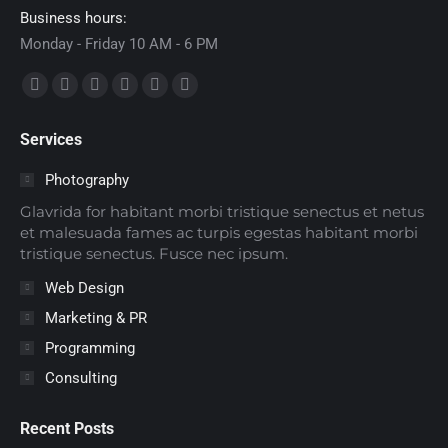
Business hours:
Monday - Friday 10 AM - 6 PM
Encuéntranos en:
Facebook
X
Dribbble
YouTube
Delicious
Flickr
page
page
page
page
page
page
Services
opens
opens
opens
opens
opens
opens
in
in
in
in
in
in
Photography
new
new
new
new
new
new
Glavrida for habitant morbi tristique senectus et netus
window
window
window
window
window
window
et malesuada fames ac turpis egestas habitant morbi
tristique senectus. Fusce nec ipsum.
Web Design
Marketing & PR
Programming
Consulting
Recent Posts