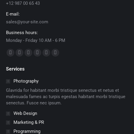
+12 987 00 65 43
E-mail:
sales@your-site.com
Business hours:
Monday - Friday 10 AM - 6 PM
Encuéntranos en:
Facebook
X
Dribbble
YouTube
Delicious
Flickr
page
page
page
page
page
page
Services
opens
opens
opens
opens
opens
opens
in
in
in
in
in
in
Photography
new
new
new
new
new
new
Glavrida for habitant morbi tristique senectus et netus et
window
window
window
window
window
window
malesuada fames ac turpis egestas habitant morbi tristique
senectus. Fusce nec ipsum.
Web Design
Marketing & PR
Programming