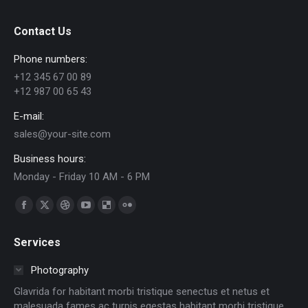
Contact Us
Phone numbers:
+12 345 67 00 89
+12 987 00 65 43
E-mail:
sales@your-site.com
Business hours:
Monday - Friday 10 AM - 6 PM
Encuéntranos en:
Facebook
X
Dribbble
YouTube
Delicious
Flickr
page
page
page
page
page
page
Services
opens
opens
opens
opens
opens
opens
in
in
in
in
in
in
Photography
new
new
new
new
new
new
Glavrida for habitant morbi tristique senectus et netus et
window
window
window
window
window
window
malesuada fames ac turpis egestas habitant morbi tristique