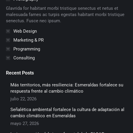
new
new
new
new
new
new
Glavrida for habitant morbi tristique senectus et netus et
window
window
window
window
window
window
malesuada fames ac turpis egestas habitant morbi tristique
senectus. Fusce nec ipsum.
Web Design
Marketing & PR
Programming
Consulting
Recent Posts
Más territorios, más resiliencia: Esmeraldas fortalece su
respuesta frente al cambio climático
julio 22, 2026
Señalética ambiental fortalece la cultura de adaptación al
cambio climático en Esmeraldas
mayo 27, 2026