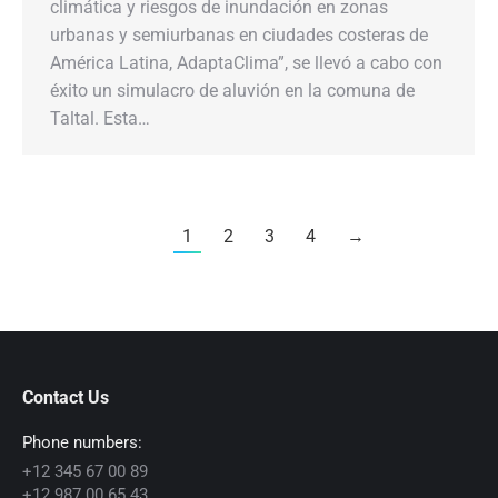
climática y riesgos de inundación en zonas
urbanas y semiurbanas en ciudades costeras de
América Latina, AdaptaClima”, se llevó a cabo con
éxito un simulacro de aluvión en la comuna de
Taltal. Esta…
1
2
3
4
→
Contact Us
Phone numbers:
+12 345 67 00 89
+12 987 00 65 43