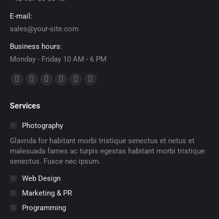
E-mail:
sales@your-site.com
Business hours:
Monday - Friday 10 AM - 6 PM
Encuéntranos en:
Facebook
X
Dribbble
YouTube
Delicious
Flickr
page
page
page
page
page
page
Services
opens
opens
opens
opens
opens
opens
in
in
in
in
in
in
Photography
new
new
new
new
new
new
Glavrida for habitant morbi tristique senectus et netus et
window
window
window
window
window
window
malesuada fames ac turpis egestas habitant morbi tristique
senectus. Fusce nec ipsum.
Web Design
Marketing & PR
Programming