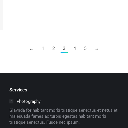
←
1
2
3
4
5
→
Services
Photography
Glavrida for habitant morbi tristique senectus et netus et
malesuada fames ac turpis egestas habitant morbi
tristique senectus. Fusce nec ipsum.