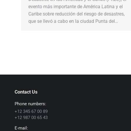
evento más importante de América Latina y el
Caribe sobre reducción del riesgo de desastres,
que se llevó a cabo en la ciudad Punta del…
Contact Us
Phone numbers:
+12 345 67 00 89
+12 987 00 65 43
E-mail: